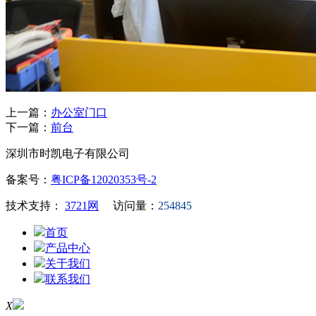
上一篇：
办公室门口
下一篇：
前台
深圳市时凯电子有限公司
备案号：
粤ICP备12020353号-2
技术支持：
3721网
访问量：
254845
首页
产品中心
关于我们
联系我们
X